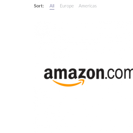
Sort:
All
Europe
Americas