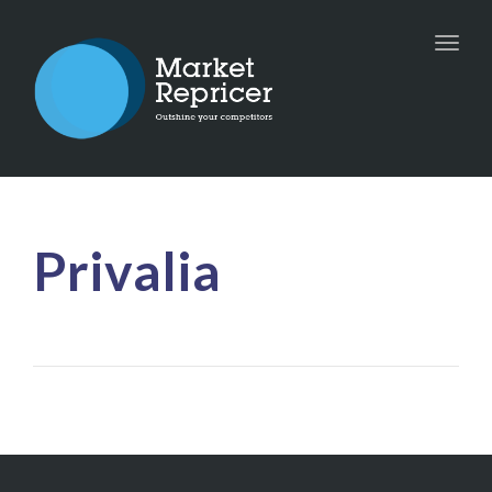
Toggle
naviga
Privalia